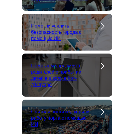
Помогли усилить
безопасность города с
помощью ИИ
Помогаем уведомлять
родителей о прибытии
детей в школу в Кот-
д’Ивуаре
Снизили риски и ускорили
работу порта с помощью
ИИ