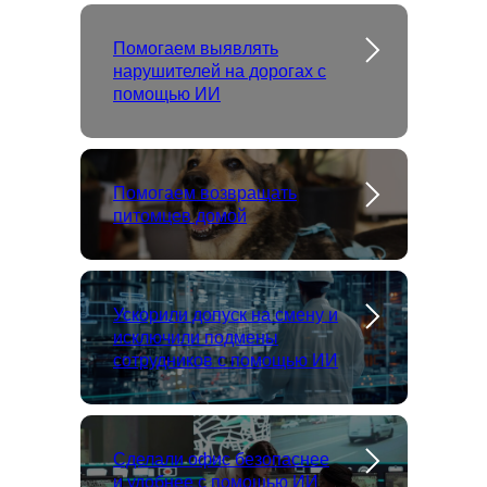
Помогаем выявлять
нарушителей на дорогах с
помощью ИИ
Помогаем возвращать
питомцев домой
Ускорили допуск на смену и
исключили подмены
сотрудников с помощью ИИ
Сделали офис безопаснее
и удобнее с помощью ИИ