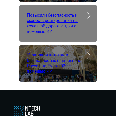
Повысили безопасность и
скорость реагирования на
железной дороге Индии с
помощью ИИ
Управляли потоком и
безопасностью в павильоне
России на Expo-2020 с
помощью ИИ