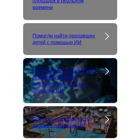
площадок в реальном
времени
Помогли найти пропавших
детей с помощью ИИ
Снизили переполненность
остановок и время
ожидания транспорта с
помощью ИИ
Повысили безопасность
дворов с помощью ИИ