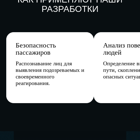
РАЗРАБОТКИ
Анализ поведения
Мониторин
людей
состояния
инфраструк
Определение выхода на
пути, скоплений и других
Выявление по
опасных ситуаций.
заснеженности
дорогах для бы
реагирования.