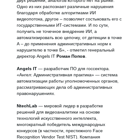
двух решений, аналогов которого нет на рынке.
Одно из них распознает различные нарушения
благодаря обработке алгоритмами ИИ
видеопотока, другое – позволяет состыковать его с
государственными ИТ-системами. И по сути,
получить не точечное внедрение ИИ, а
автоматизировать всю цепочку, от детекции в точке
А – до применения административных норм к
нарушителю в точке Б», - отметил генеральный
директор Angels IT
Роман Попов
.
Angels IT
— разработчик ПО для госсектора.
«Ангел: Административная практика» — система
автоматизации работы уполномоченных органов,
рассматривающих дела об административных
правонарушениях.
NtechLab
— мировой лидер в разработке
решений для видеоаналитики на основе
технологий искусственного интеллекта,
многократный победитель международных
конкурсов (в частности, престижного Face
Recognition Vendor Test NIST). Компания